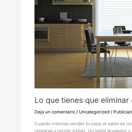
atraer
compradores
Lo que tienes que eliminar
Deja un comentario
/
Uncategorized
/
Publica
Cuando intentas vender tu casa, el salón es u
relajarse y recibir visitas. Un salón acogedor 