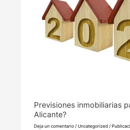
pasará
con
los
precios
de
viviendas
en
Alicante?
Previsiones inmobiliarias 
Alicante?
Deja un comentario
/
Uncategorized
/
Publica