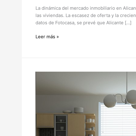
La dinámica del mercado inmobiliario en Alica
las viviendas. La escasez de oferta y la creci
datos de Fotocasa, se prevé que Alicante […]
Leer más »
Lo
que
tienes
que
eliminar
en
tu
salón
para