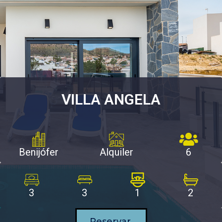
VILLA ANGELA
Benijófer
Alquiler
6
3
3
1
2
Reservar